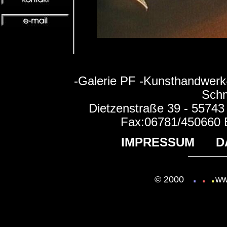
vom Goldschmied Peter Fi
vom Idar-Obersteiner Goldschmied P
-Galerie PF -Kunsthandwerk
Schm
Dietzenstraße 39 - 55743
Fax:06781/450660 E
IMPRESSUM
D
.
.
.
© 2000
ww